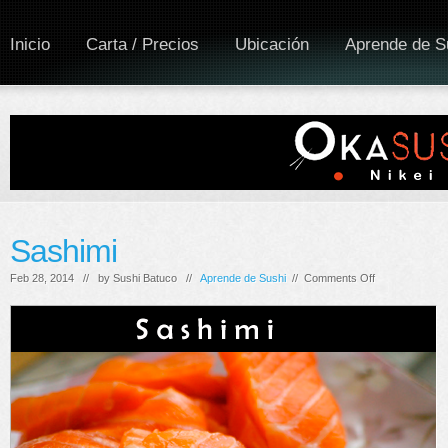
Inicio
Carta / Precios
Ubicación
Aprende de S
Sashimi
on
Feb 28, 2014 // by
Sushi Batuco
//
Aprende de Sushi
//
Comments Off
Sashimi