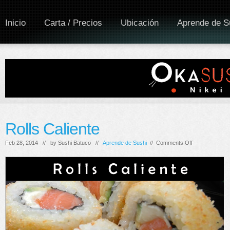
Inicio
Carta / Precios
Ubicación
Aprende de S
Rolls Caliente
on
Feb 28, 2014 // by
Sushi Batuco
//
Aprende de Sushi
//
Comments Off
Rolls
Caliente